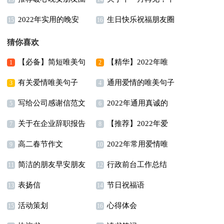
2022年实用的晚安
生日快乐祝福朋友圈
35句精选
二月你好唯美句子汇总
15
16
朋友圈问候语汇编83条
大全（精选110句）
80句
猜你喜欢
【必备】简短唯美句
【精华】2022年唯
1
2
有关爱情唯美句子
通用爱情的唯美句子
子合集58句
美简短句子汇总60句
3
4
写给公司感谢信范文
2022年通用真诚的
88条
集锦100句
5
6
关于在企业辞职报告
【推荐】2022年爱
汇总9篇
早安心语朋友圈锦集35
7
8
高二春节作文
2022年常用爱情唯
范文合集七篇
情唯美句子锦集50条
9
条
10
简洁的朋友早安朋友
行政前台工作总结
美句子集合49句
11
12
表扬信
节日祝福语
圈问候语43条
15篇
13
14
活动策划
心得体会
15
16