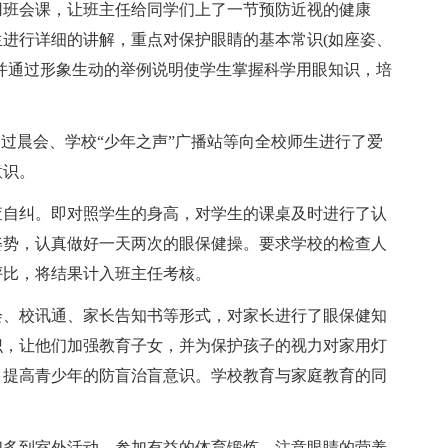
用班会课，让班主任给同学们上了一节预防近视的健康
进行详细的讲解，重点对保护眼睛的基本常识(如座姿、
并通过形象生动的举例说明使学生掌握科学用眼知识，培
通过晨会、学校“少年之声”广播站等向全校师生进行了爱
意识。
查自纠。即对照学生的身高，对学生的课桌及时进行了认
姿势，认真做好一天两次的眼保健操。要求学校的检查人
评比，将结果计入班主任考核。
会、校讯通、家长告知书等形式，对家长进行了眼保健知
识，让他们加强教育子女，并为保护孩子的视力对家用灯
，提高青少年的防盲治盲意识。学校教育与家庭教育的同
们多到室外活动，参加有益的体育锻炼，注意眼睛的营养