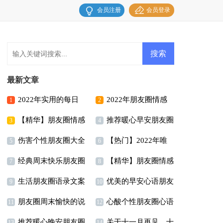
会员注册
会员登录
最新文章
2022年实用的每日
2022年朋友圈情感
1
2
【精华】朋友圈情感
推荐暖心早安朋友圈
一签早安心语朋友圈合
句子摘录30句
3
4
伤害个性朋友圈大全
【热门】2022年唯
句子合集89条
汇总155句精选
集37条
5
6
经典周末快乐朋友圈
【精华】朋友圈情感
（通用100句）
美情感句子48句
7
8
生活朋友圈语录文案
优美的早安心语朋友
大全90句精选
句子汇编85条
9
10
朋友圈周末愉快的说
心酸个性朋友圈心语
大全（精选60句）
圈大合集53句
11
12
推荐暖心晚安朋友圈
关于十一月再见，十
说
60句精选
13
14